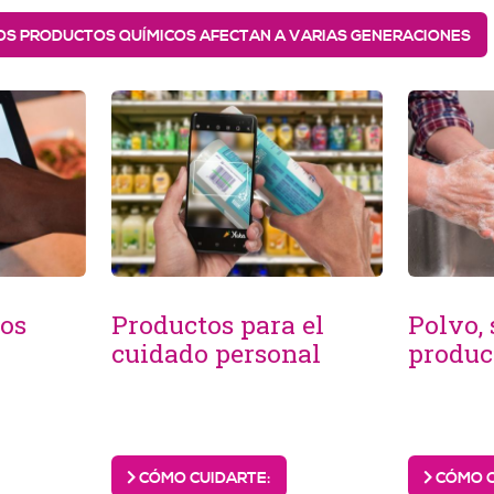
S PRODUCTOS QUÍMICOS AFECTAN A VARIAS GENERACIONES
os
Productos para el
Polvo,
cuidado personal
produc
CÓMO CUIDARTE:
CÓMO C