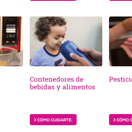
Contenedores de
Pestic
bebidas y alimentos
CÓMO CUIDARTE:
CÓMO C