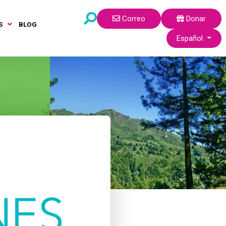
Correo
Donar
S
BLOG
Seleccione su idi
Español