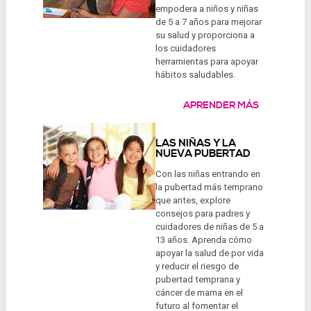
empodera a niños y niñas
de 5 a 7 años para mejorar
su salud y proporciona a
los cuidadores
herramientas para apoyar
hábitos saludables.
APRENDER MÁS
LAS NIÑAS Y LA
NUEVA PUBERTAD
Con las niñas entrando en
la pubertad más temprano
que antes, explore
consejos para padres y
cuidadores de niñas de 5 a
13 años. Aprenda cómo
apoyar la salud de por vida
y reducir el riesgo de
pubertad temprana y
cáncer de mama en el
futuro al fomentar el