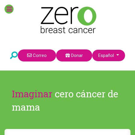
Seleccione su idioma
Correo
Donar
Español
Imaginar
cero cáncer de
mama