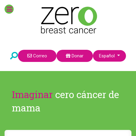
Seleccione su idioma
Correo
Donar
Español
Imaginar
cero cáncer de
mama